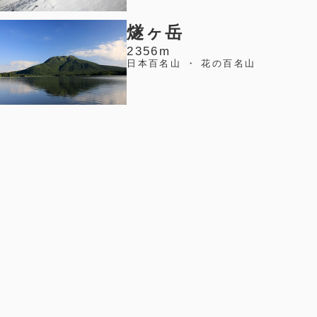
燧ヶ岳
2356m
日本百名山 ・ 花の百名山