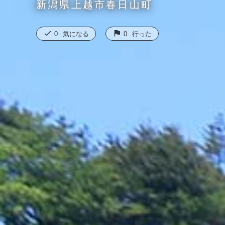
新潟県上越市春日山町
check
flag
0
気になる
0
行った