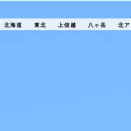
北海道
東北
上信越
八ヶ岳
北ア