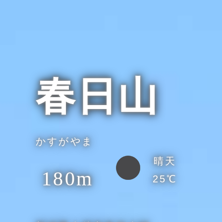
春日山
かすがやま
晴天
180m
25℃