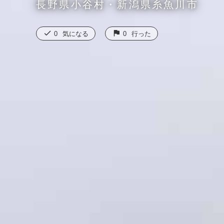
長野県小谷村・新潟県糸魚川市
check
flag
0
気になる
0
行った