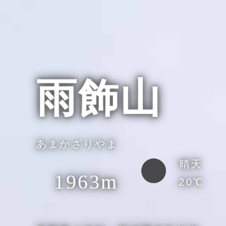
雨飾山
あまかざりやま
晴天
1963m
20℃