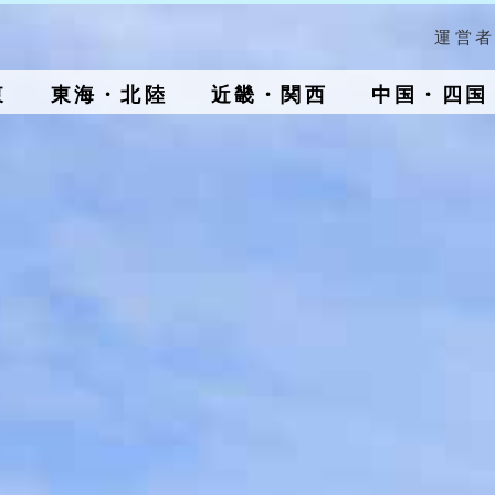
運営者
東
東海・北陸
近畿・関西
中国・四国