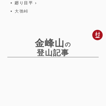
廻り目平
大弛峠
金峰山
の
登山記事
千代の吹上
トイレ
駐車場