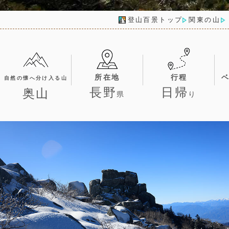
登山百景トップ
関東の山
所在地
行程
自然の懐へ分け入る山
長野
日帰
奥山
県
り