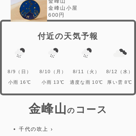
金峰山
金峰山小屋
600円
付近の天気予報
8/9（日）
8/10（月）
8/11（火）
8/12（水）
小雨
16℃
小雨
13℃
適度な雨
10℃
厚い雲
8℃
金峰山
コース
の
千代の吹上