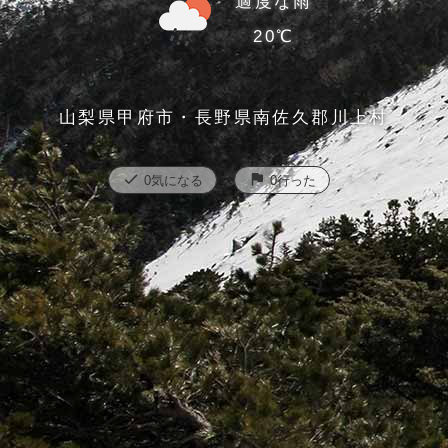
適度な雨
20℃
山梨県甲府市・長野県南佐久郡川上村
check
flag
0
気になる
0
行った