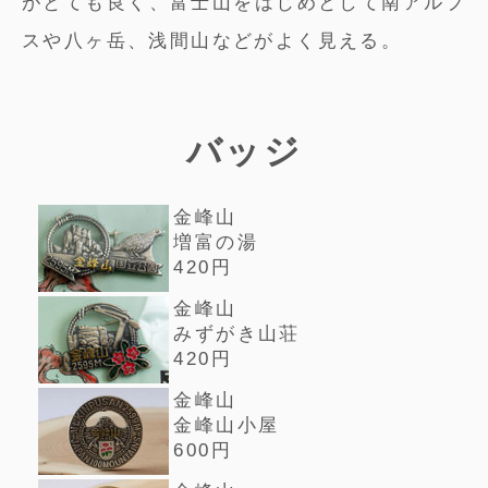
がとても良く、富士山をはじめとして南アルプ
スや八ヶ岳、浅間山などがよく見える。
バッジ
金峰山
増富の湯
420円
金峰山
みずがき山荘
420円
金峰山
金峰山小屋
600円