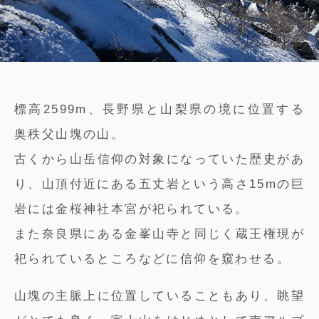
標高2599m、長野県と山梨県の境に位置する
奥秩父山塊の山。
古くから山岳信仰の対象になっていた歴史があ
り、山頂付近にある五丈岩という高さ15mの巨
岩には金桜神社本宮が祀られている。
また奈良県にある金峯山寺と同じく蔵王権現が
祀られているところなどに信仰を窺わせる。
山塊の主脈上に位置していることもあり、眺望