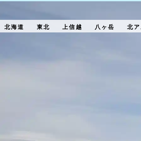
北海道
東北
上信越
八ヶ岳
北ア