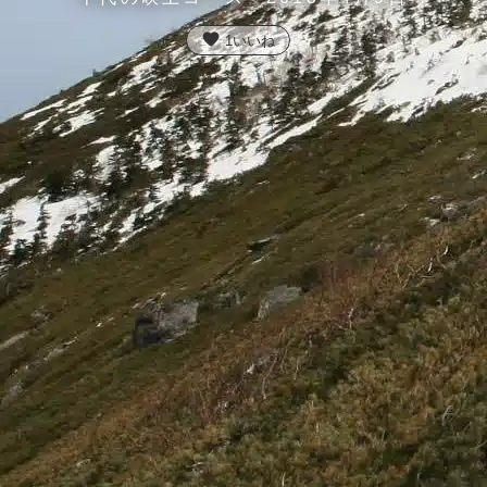
favorite
1
いいね