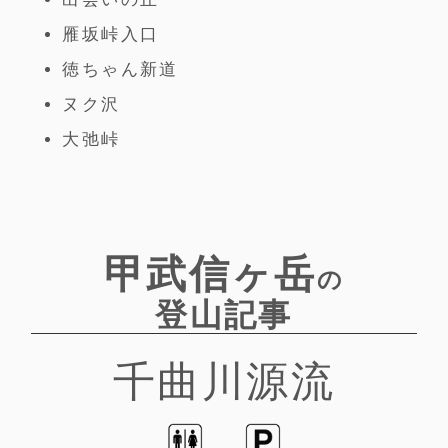
雁坂峠入口
徳ちゃん新道
ヌク沢
大弛峠
甲武信ヶ岳
の
登山記事
千曲川源流