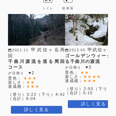
トイレ
駐車場
甲武信ヶ岳周
甲武信ヶ岳
2021.11
2013.05
回
ゴールデンウィーク
千曲川源流を巡る周回
る千曲川の源流
コース
♥
3
日帰り
景色：
★★
♥
2
日帰り
楽しさ：
★★★★
景色：
★★★
達成感：
★★★
楽しさ：
★★
達成感：
★★★
（登り）2:50（下り）3:
（合計）5:15
（登り）3:22（下り）4:42
（合計）8:04
詳しく見る
詳しく見る