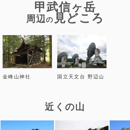
甲武信ヶ岳
見どころ
周辺
の
国立天文台 野辺山
金峰山神社
近くの山