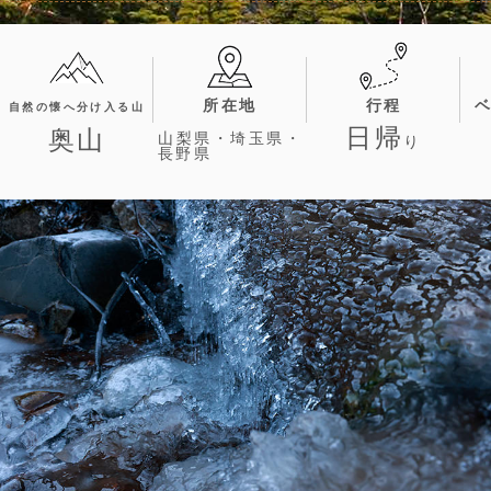
所在地
行程
自然の懐へ分け入る山
日帰
奥山
山梨県・埼玉県・
り
長野県