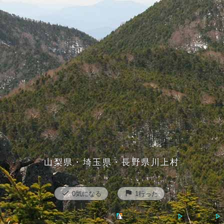
山梨県・埼玉県・長野県川上村
check
flag
0
気になる
1
行った
登山百景トップ
関東の山