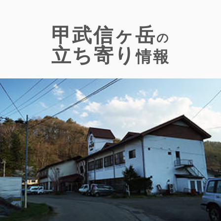
甲武信ヶ岳
の
立ち寄り
情報