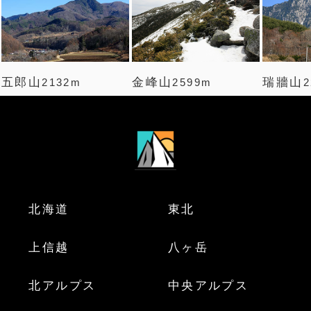
五郎山
金峰山
瑞牆山
2132m
2599m
2
北海道
東北
上信越
八ヶ岳
北アルプス
中央アルプス