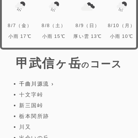
8/7（金）
8/8（土）
8/9（日）
8/10（月）
小雨
17℃
小雨
15℃
厚い雲
13℃
小雨
10℃
甲武信ヶ岳
コース
の
千曲川源流
十文字峠
新三国峠
栃本関所跡
川又
出会いの丘