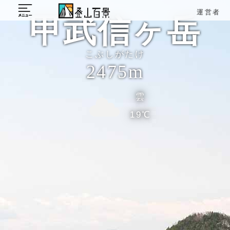
運営者
甲武信ヶ岳
こぶしがたけ
2475m
雲
19℃