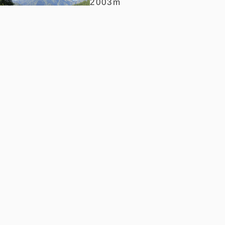
2003m
日本百名山 ・ 甲信越百名山 ・ 越後
百山
春日山
城跡
初心者
180m
谷川岳
1977m
日本百名山 ・ 甲信越百名山 ・ 越後
百山 ・ ぐんま百名山
堂津岳
秘境
藪山
1926m
信州百名山