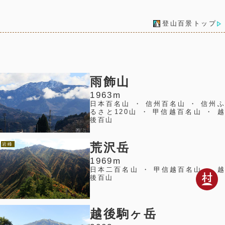
登山百景トップ
雨飾山
1963m
日本百名山 ・ 信州百名山 ・ 信州ふ
るさと120山 ・ 甲信越百名山 ・ 越
後百山
荒沢岳
岩峰
1969m
日本二百名山 ・ 甲信越百名山 ・ 越
後百山
越後駒ヶ岳