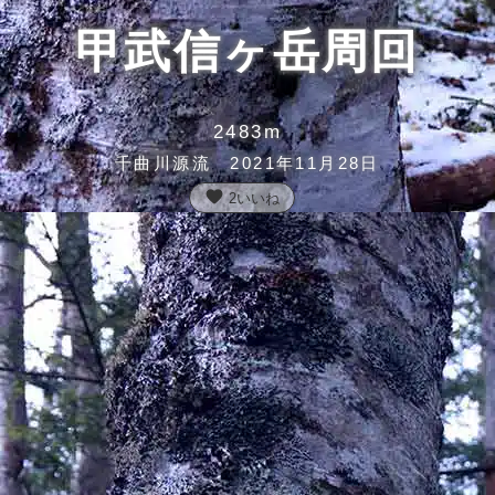
甲武信ヶ岳周回
2483m
千曲川源流 2021年11月28日
favorite
2
いいね