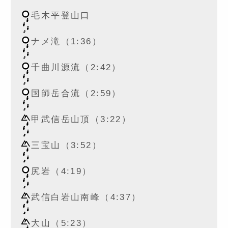
毛木平登山口
ナメ滝（1:36）
千曲川源流（2:42）
国師岳合流（2:59）
甲武信岳山頂（3:22）
三宝山（3:52）
尻岩（4:19）
武信白岩山南峰（4:37）
大山（5:23）