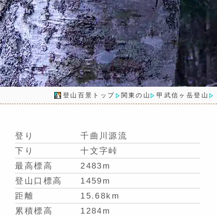
登山百景トップ
関東の山
甲武信ヶ岳登山
登り
千曲川源流
下り
十文字峠
最高標高
2483m
登山口標高
1459m
距離
15.68km
累積標高
1284m