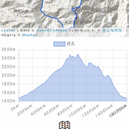
Leaflet
| Data ©
OpenStreetMap
contributors, ©
国土地理院
, I
magery ©
Mapbox