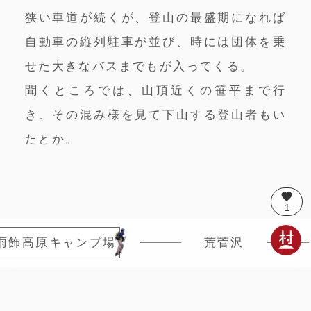
狭い車道が続くが、登山の最盛期になれば
自動車の縦列駐車が並び、時には団体を乗
せた大きなバスまでもが入ってくる。
聞くところでは、山頂近くの笹平まで行
き、その混み様を見て下山する登山者もい
たとか。
favorite
1
雨飾高原キャンプ場
荒菅沢