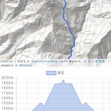
Leaflet
| Data ©
OpenStreetMap
contributors, ©
国土地理院
, I
magery ©
Mapbox