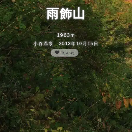
雨飾山
1963m
小谷温泉 2013年10月15日
favorite
1
いいね