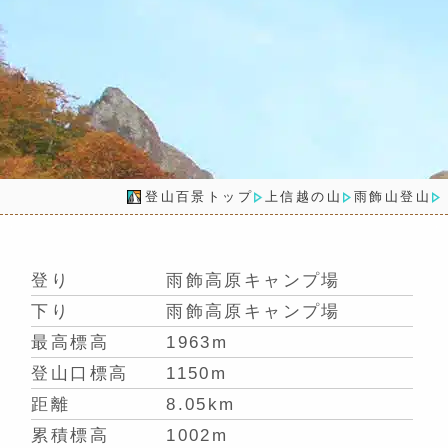
登山百景トップ
上信越の山
雨飾山登山
登り
雨飾高原キャンプ場
下り
雨飾高原キャンプ場
最高標高
1963m
登山口標高
1150m
距離
8.05km
累積標高
1002m