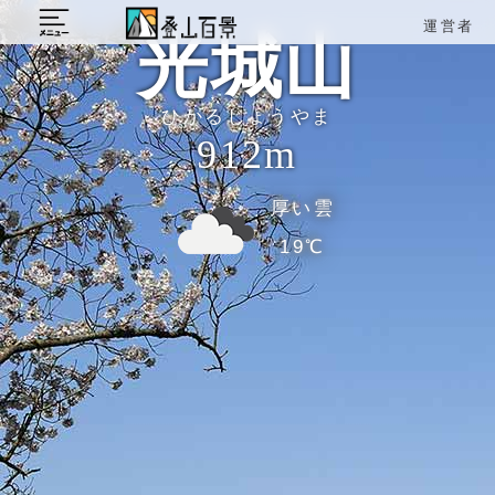
運営者
光城山
ひかるじょうやま
912m
厚い雲
19℃