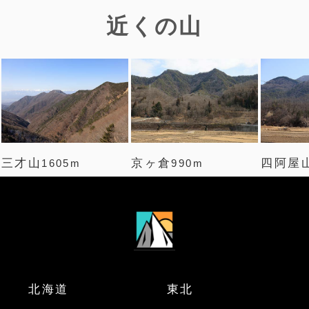
近くの山
三才山
京ヶ倉
四阿屋
1605m
990m
北海道
東北