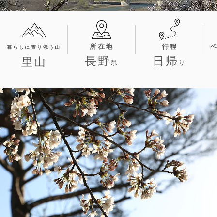
所在地
行程
暮らしに寄り添う山
長野
日帰
里山
県
り