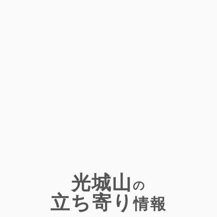
光城山
の
立ち寄り
情報