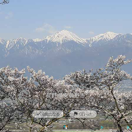
長野県安曇野市
check
flag
0
気になる
0
行った
登山百景トップ
上信越の山