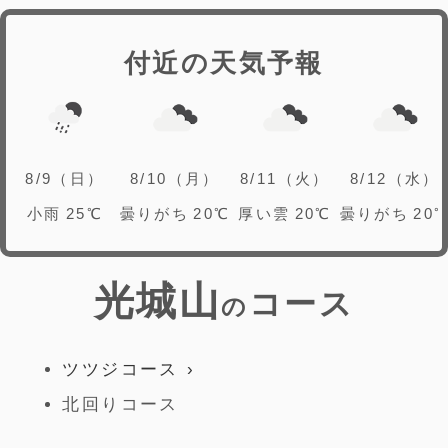
付近の天気予報
8/9（日）
8/10（月）
8/11（火）
8/12（水）
小雨
25℃
曇りがち
20℃
厚い雲
20℃
曇りがち
20
光城山
コース
の
ツツジコース
北回りコース