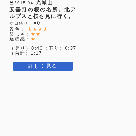
光城山
2015.04
安曇野の桜の名所。北ア
ルプスと桜を見に行く。
♥
0
日帰り
景色：
★★★★
楽しさ：
★★
達成感：
★
（登り）0:40（下り）0:37
（合計）1:17
詳しく見る