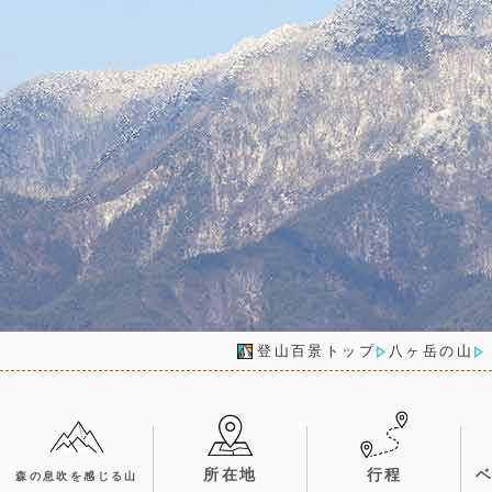
登山百景トップ
八ヶ岳の山
所在地
行程
森の息吹を感じる山