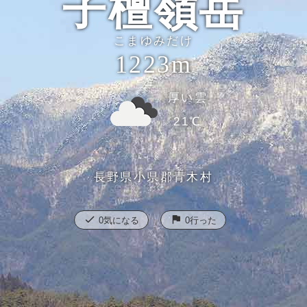
子檀嶺岳
こまゆみだけ
1223m
厚い雲
21℃
長野県小県郡青木村
check
flag
0
気になる
0
行った