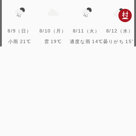
8/9（日）
8/10（月）
8/11（火）
8/12（水）
小雨
21℃
雲
19℃
適度な雨
14℃
曇りがち
15
子檀嶺岳
コース
の
当郷管社コース
村松西洞
田沢嶺浦コース