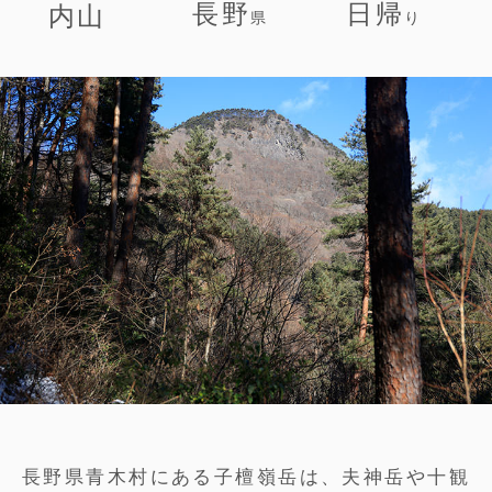
長野
日帰
内山
県
り
長野県青木村にある子檀嶺岳は、夫神岳や十観