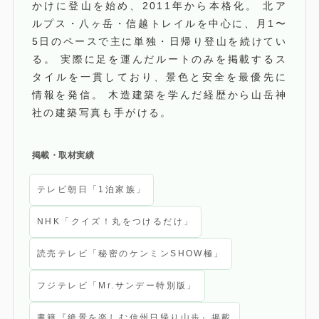
かけに登山を始め、2011年から本格化。 北ア
ルプス・八ヶ岳・信越トレイルを中心に、月1〜
5日のペースで主に単独・日帰り登山を続けてい
る。 実際に足を運んだルートのみを掲載するス
タイルを一貫しており、景色と安全を最優先に
情報を発信。 木造建築を学んだ経歴から山岳神
社の建築写真も手がける。
掲載・取材実績
テレビ朝日「1泊家族」
NHK「クイズ！丸をつけるだけ」
読売テレビ「秘密のケンミンSHOW極」
フジテレビ「Mr.サンデー特別版」
書籍『絶景を楽しむ信州日帰り山歩』掲載