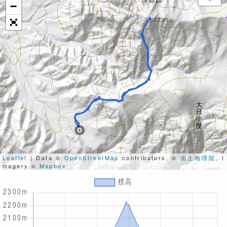
−
Leaflet
| Data ©
OpenStreetMap
contributors, ©
国土地理院
, I
magery ©
Mapbox