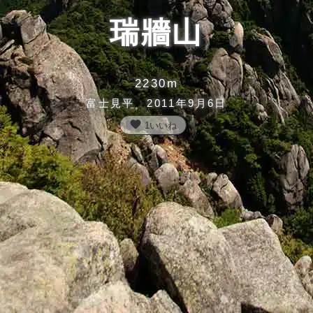
瑞牆山
2230m
富士見平 2011年9月6日
favorite
1
いいね