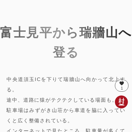
富士見平から瑞牆山へ
登る
中央道須玉ICを下りて瑞牆山へ向かって北上す
favorite
1
る。
途中、道路に猿がテクテクしている場面も。
駐車場はみずがき山荘から車道を脇に入ってい
くと広く整備されている。
インターネットで見たところ、駐車量が多くて