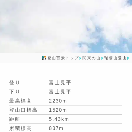
登山百景トップ
関東の山
瑞牆山登山
登り
富士見平
下り
富士見平
最高標高
2230m
登山口標高
1520m
距離
5.43km
累積標高
837m