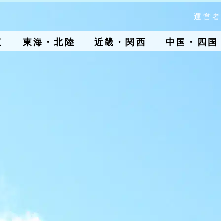
運営者
東
東海・北陸
近畿・関西
中国・四国