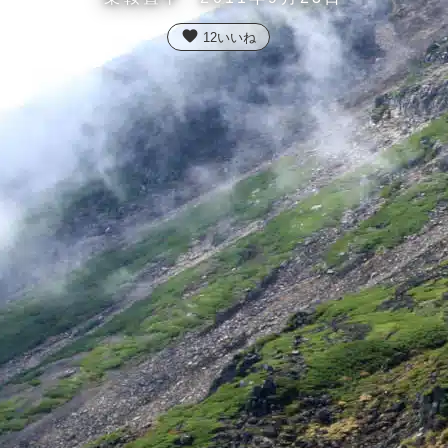
favorite
12
いいね