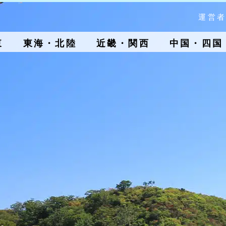
運営者
東
東海・北陸
近畿・関西
中国・四国