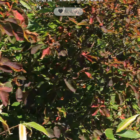
favorite
5
いいね