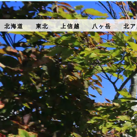
北海道
東北
上信越
八ヶ岳
北ア