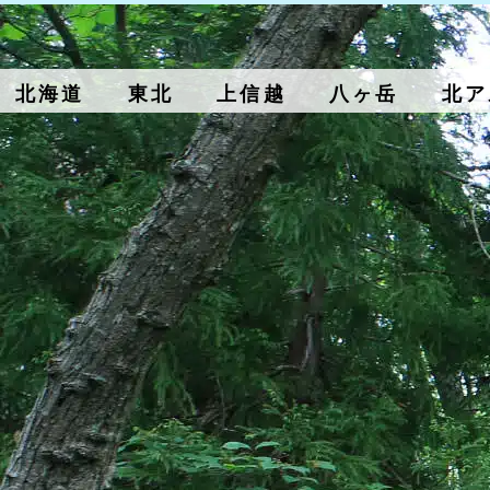
北海道
東北
上信越
八ヶ岳
北ア