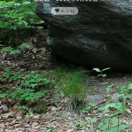
favorite
4
いいね