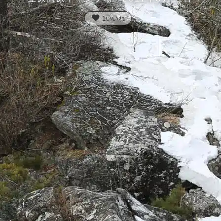
favorite
1
いいね