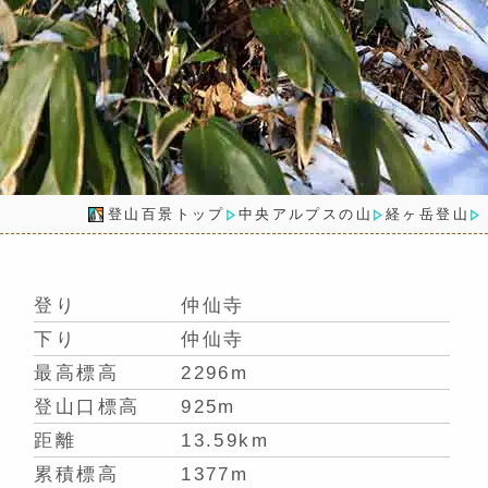
登山百景トップ
中央アルプスの山
経ヶ岳登山
登り
仲仙寺
下り
仲仙寺
最高標高
2296m
登山口標高
925m
距離
13.59km
累積標高
1377m