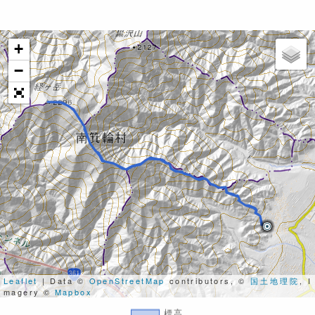
+
−
Leaflet
| Data ©
OpenStreetMap
contributors, ©
国土地理院
, I
magery ©
Mapbox