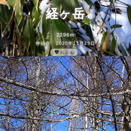
経ヶ岳
2296m
仲仙寺 2020年11月29日
favorite
6
いいね