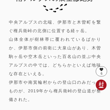
中央アルプスの北端、伊那市と木曽町を繋
ぐ権兵衛峠の北側に位置する経ヶ岳。
山体全体が樹林帯に覆われているばかり
か、伊那市側の前衛に大泉山があり、木曽
駒ヶ岳や空木岳といった百名山の並ぶ中央
アルプスの中では、どちらかといえば地味
favorite
な存在といえる。
6
伊那市や南箕輪村からの登山口のみだった
ものが、2019年から権兵衛峠の登山道が整
備された。