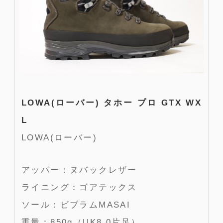
LOWA(ローバー) タホー プロ GTX WX
L
LOWA(ローバー)
アッパー：ヌバックレザー
ライニング：ゴアテックス
ソール：ビブラムMASAI
重量：850g（UK8.0片足）