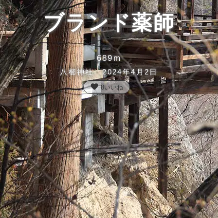
ブランド薬師
689m
八櫛神社 2024年4月2日
favorite
8
いいね