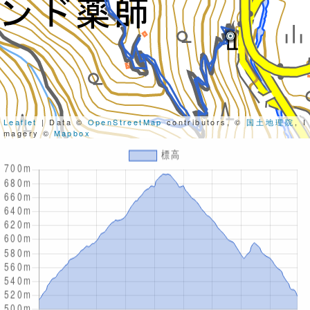
Leaflet
| Data ©
OpenStreetMap
contributors, ©
国土地理院
, I
magery ©
Mapbox