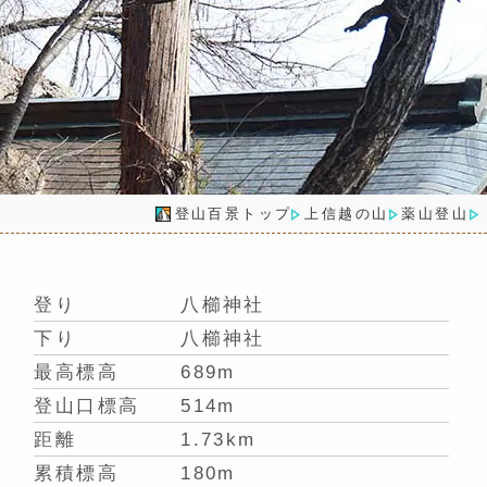
登山百景トップ
上信越の山
薬山登山
登り
八櫛神社
下り
八櫛神社
最高標高
689m
登山口標高
514m
距離
1.73km
累積標高
180m