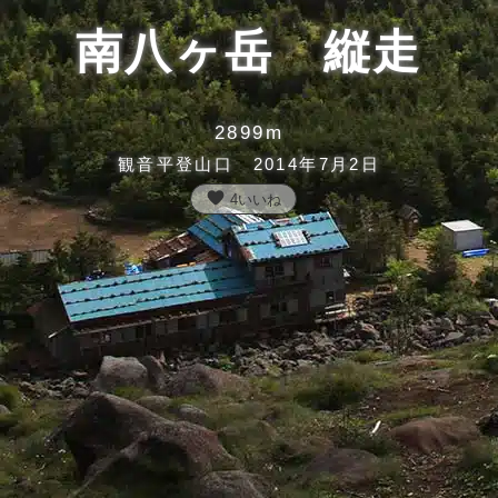
南八ヶ岳 縦走
2899m
観音平登山口 2014年7月2日
favorite
4
いいね