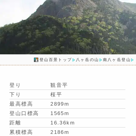
登山百景トップ
八ヶ岳の山
南八ヶ岳登山
登り
観音平
下り
桜平
最高標高
2899m
登山口標高
1565m
距離
16.36km
累積標高
2186m