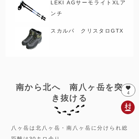
LEKI AGサーモライトXLア
ンチ
スカルパ クリスタロGTX
南から北へ 南八ヶ岳を突
favorite
4
き抜ける
八ヶ岳は北八ヶ岳・南八ヶ岳に分けられ総
距離は30キロ余り。