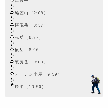
観音平
編笠山（2:08）
権現岳（3:37）
赤岳（6:37）
横岳（8:06）
硫黄岳（9:03）
オーレン小屋（9:59）
桜平（10:50）