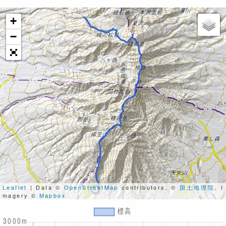
+
−
Leaflet
| Data ©
OpenStreetMap
contributors, ©
国土地理院
, I
magery ©
Mapbox