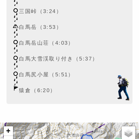
三国峠（3:24）
白馬岳（3:53）
白馬岳山荘（4:03）
白馬大雪渓取り付き（5:37）
白馬尻小屋（5:51）
猿倉（6:20）
+