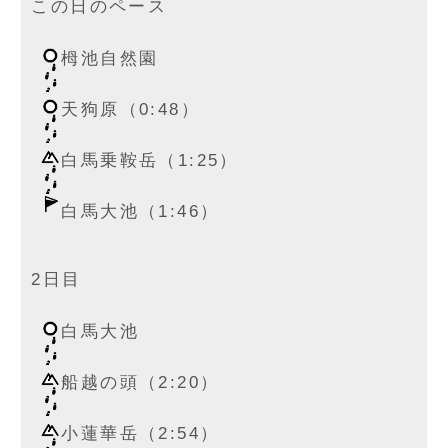
この日のペース
栂池自然園
天狗原（0:48）
白馬乗鞍岳（1:25）
白馬大池（1:46）
2日目
白馬大池
船越の頭（2:20）
小蓮華岳（2:54）