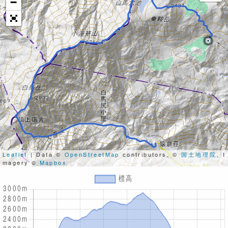
−
Leaflet
| Data ©
OpenStreetMap
contributors, ©
国土地理院
, I
magery ©
Mapbox