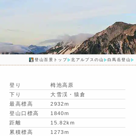
登山百景トップ
北アルプスの山
白馬岳登山
登り
栂池高原
下り
大雪渓・猿倉
最高標高
2932m
登山口標高
1840m
距離
15.82km
累積標高
1273m