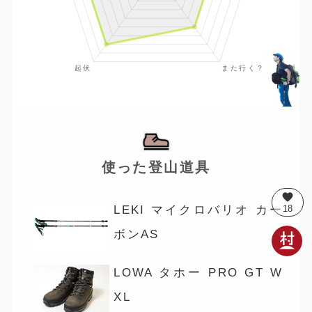
使った登山道具
favorite
LEKI マイクロバリオ カー
18
ボンAS
LOWA タホー PRO GT W
XL