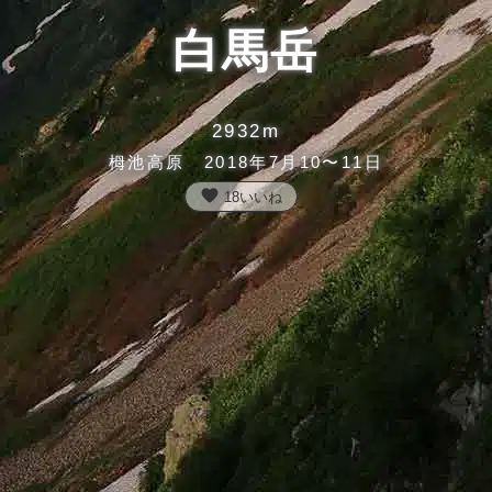
白馬岳
2932m
栂池高原 2018年7月10〜11日
favorite
18
いいね