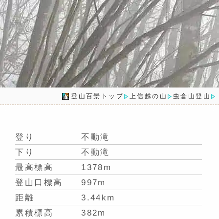
登山百景トップ
上信越の山
虫倉山登山
登り
不動滝
下り
不動滝
最高標高
1378m
登山口標高
997m
距離
3.44km
累積標高
382m