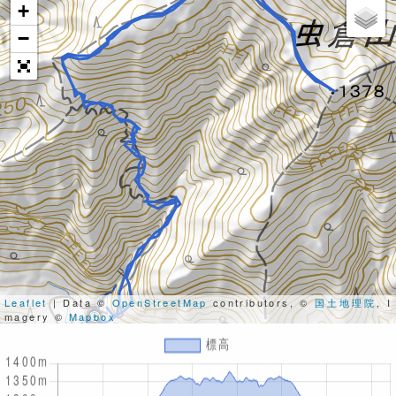
+
−
Leaflet
| Data ©
OpenStreetMap
contributors, ©
国土地理院
, I
magery ©
Mapbox