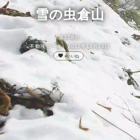
雪の虫倉山
1378m
不動滝コース 2012年12月16日
favorite
4
いいね