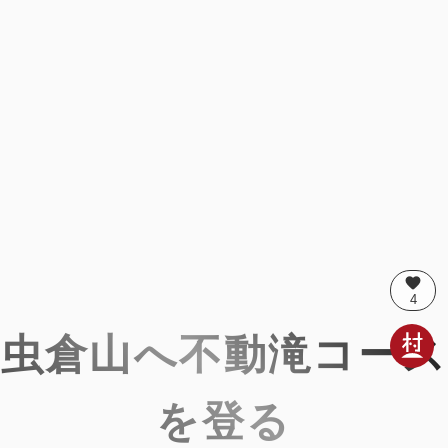
favorite
4
虫倉山へ不動滝コース
を登る