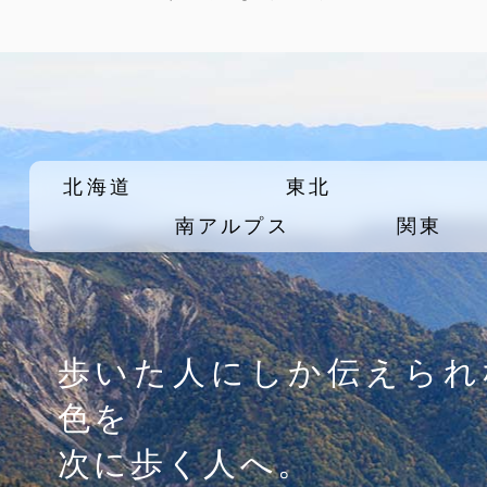
北海道
東北
南アルプス
関東
歩いた人にしか伝えられ
色を
次に歩く人へ。