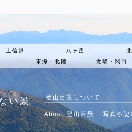
上信越
八ヶ岳
東海・北陸
近畿・関西
登山百景について
ない景
About 登山百景
写真や記