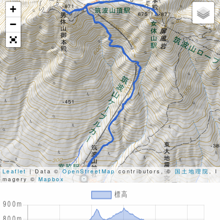
+
−
Leaflet
| Data ©
OpenStreetMap
contributors, ©
国土地理院
, I
magery ©
Mapbox