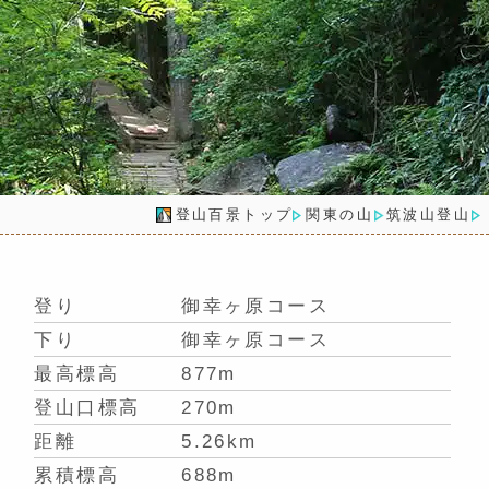
登山百景トップ
関東の山
筑波山登山
登り
御幸ヶ原コース
下り
御幸ヶ原コース
最高標高
877m
登山口標高
270m
距離
5.26km
累積標高
688m