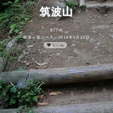
筑波山
877m
御幸ヶ原コース 2016年5月23日
favorite
1
いいね