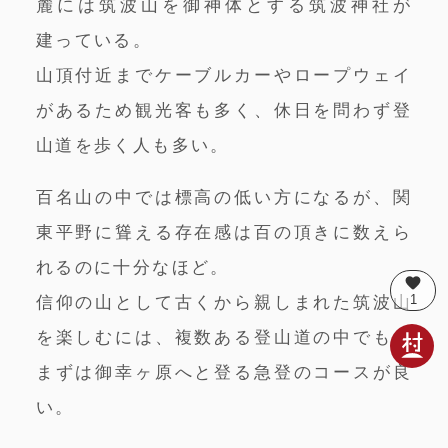
麓には筑波山を御神体とする筑波神社が
建っている。
山頂付近までケーブルカーやロープウェイ
があるため観光客も多く、休日を問わず登
山道を歩く人も多い。
百名山の中では標高の低い方になるが、関
東平野に聳える存在感は百の頂きに数えら
れるのに十分なほど。
favorite
1
信仰の山として古くから親しまれた筑波山
を楽しむには、複数ある登山道の中でも、
まずは御幸ヶ原へと登る急登のコースが良
い。