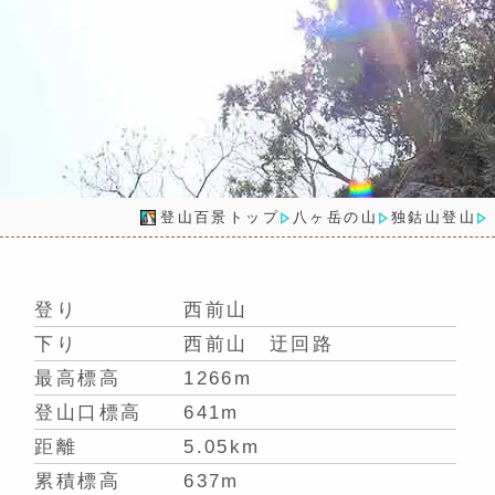
登山百景トップ
八ヶ岳の山
独鈷山登山
登り
西前山
下り
西前山 迂回路
最高標高
1266m
登山口標高
641m
距離
5.05km
累積標高
637m