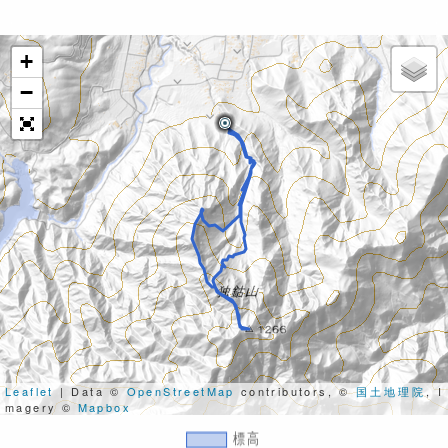
+
−
Leaflet
| Data ©
OpenStreetMap
contributors, ©
国土地理院
, I
magery ©
Mapbox