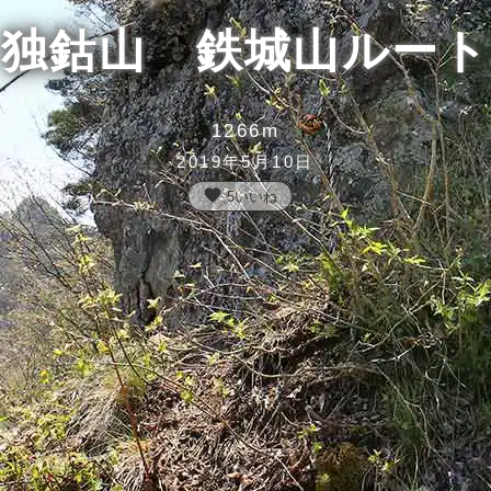
独鈷山 鉄城山ルート
1266m
2019年5月10日
favorite
5
いいね