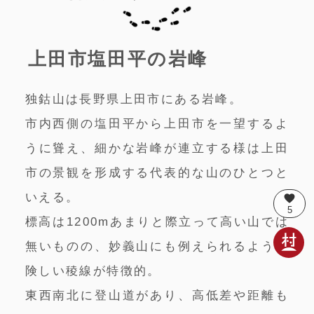
上田市塩田平の岩峰
独鈷山は長野県上田市にある岩峰。
市内西側の塩田平から上田市を一望するよ
うに聳え、細かな岩峰が連立する様は上田
市の景観を形成する代表的な山のひとつと
いえる。
favorite
5
標高は1200mあまりと際立って高い山では
無いものの、妙義山にも例えられるような
険しい稜線が特徴的。
東西南北に登山道があり、高低差や距離も