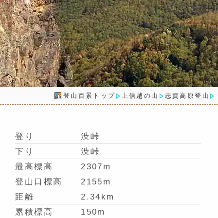
登山百景トップ
上信越の山
志賀高原登山
登り
渋峠
下り
渋峠
最高標高
2307m
登山口標高
2155m
距離
2.34km
累積標高
150m