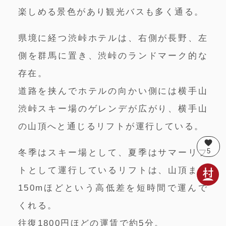
楽しめる景色があり観光バスも多く通る。
県境に経つ渋峠ホテルは、右側が長野、左
側を群馬に置き、渋峠のランドマーク的な
存在。
道路を挟んでホテルの向かい側には横手山
渋峠スキー場のゲレンデが広がり、横手山
の山頂へと通じるリフトが運行している。
favorite
5
冬季はスキー場として、夏季はサマーリフ
トとして運行しているリフトは、山頂まで
150mほどという高低差を短時間で運んで
くれる。
往復1800円ほどの運賃で約5分。