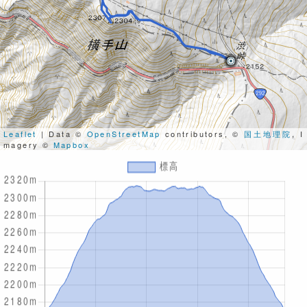
Leaflet
| Data ©
OpenStreetMap
contributors, ©
国土地理院
, I
magery ©
Mapbox