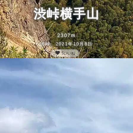
渋峠横手山
2307m
渋峠 2021年10月8日
favorite
5
いいね