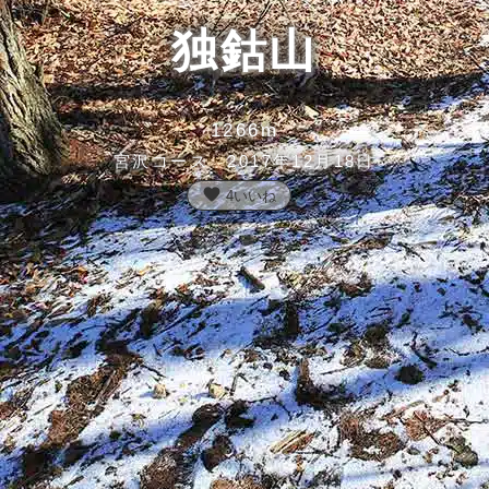
独鈷山
1266m
宮沢コース 2017年12月18日
favorite
4
いいね