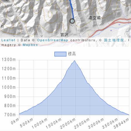
Leaflet
| Data ©
OpenStreetMap
contributors, ©
国土地理院
, I
magery ©
Mapbox