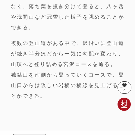
なく、落ち葉を掻き分けて登ると、八ヶ岳
や浅間山など冠雪した様子を眺めることが
できる。
複数の登山道がある中で、沢沿いに登山道
が続き半分ほどから一気に勾配が変わり、
山頂へと登り詰める宮沢コースを通る。
独鈷山を南側から登っていくコースで、登
favorite
山口からは険しい岩稜の稜線を見上げるこ
4
とができる。