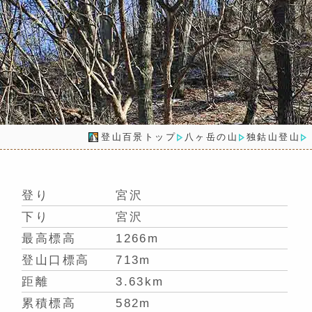
登山百景トップ
八ヶ岳の山
独鈷山登山
登り
宮沢
下り
宮沢
最高標高
1266m
登山口標高
713m
距離
3.63km
累積標高
582m