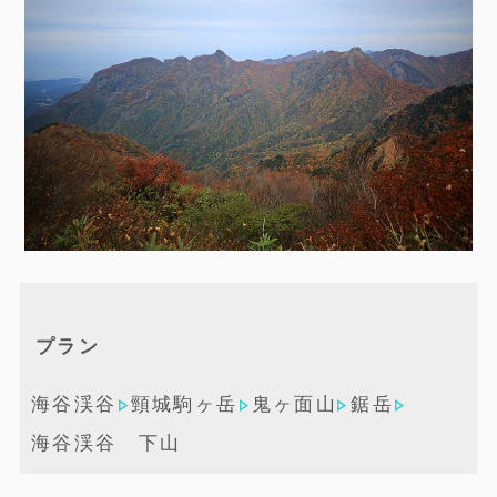
プラン
海谷渓谷
頸城駒ヶ岳
鬼ヶ面山
鋸岳
海谷渓谷 下山