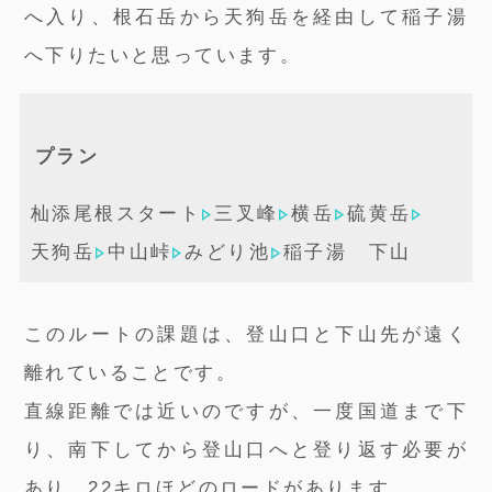
へ入り、根石岳から天狗岳を経由して稲子湯
へ下りたいと思っています。
プラン
杣添尾根スタート
三叉峰
横岳
硫黄岳
天狗岳
中山峠
みどり池
稲子湯 下山
このルートの課題は、登山口と下山先が遠く
離れていることです。
直線距離では近いのですが、一度国道まで下
り、南下してから登山口へと登り返す必要が
あり、22キロほどのロードがあります。