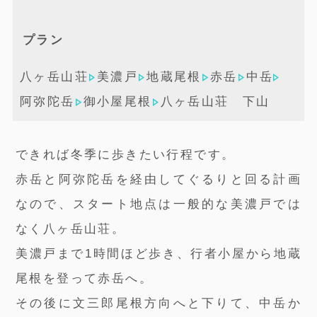
プラン
八ヶ岳山荘
美濃戸
地蔵尾根
赤岳
中岳
阿弥陀岳
御小屋尾根
八ヶ岳山荘 下山
できれば冬季に歩きたい行程です。
赤岳と阿弥陀岳を経由してぐるりと回る計画
なので、スタート地点は一般的な美濃戸では
なく八ヶ岳山荘。
美濃戸まで1時間ほど歩き、行者小屋から地蔵
尾根を登って赤岳へ。
その後に文三郎尾根方向へと下りて、中岳か