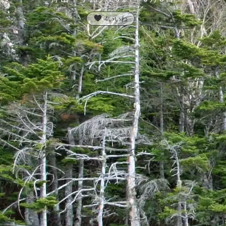
favorite
4
いいね