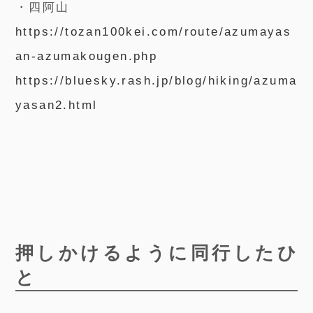
・四阿山
https://tozan100kei.com/route/azumayas
an-azumakougen.php
https://bluesky.rash.jp/blog/hiking/azuma
yasan2.html
押しかけるように同行したひ
と