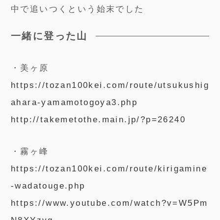
中で追いつくという始末でした
一緒に登った山
・美ヶ原
https://tozan100kei.com/route/utsukushig
ahara-yamamotogoya3.php
http://takemetothe.main.jp/?p=26240
・霧ヶ峰
https://tozan100kei.com/route/kirigamine
-wadatouge.php
https://www.youtube.com/watch?v=W5Pm